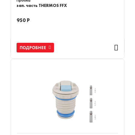
Пробка
зап. часть THERMOS FFX
950 Р
ПОДРОБНЕЕ