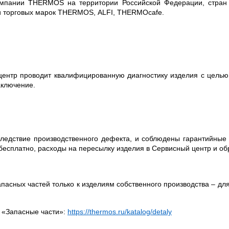
омпании
THERMOS
на территории Российской Федерации, стран
и торговых марок
THERMOS
,
ALFI
,
THERMOcafe
.
ентр проводит квалифицированную диагностику изделия с целью 
аключение.
вследствие производственного дефекта, и соблюдены гарантийные
бесплатно, расходы на пересылку изделия в Сервисный центр и о
пасных частей только к изделиям собственного производства – дл
 «Запасные части»:
https://thermos.ru/katalog/detaly