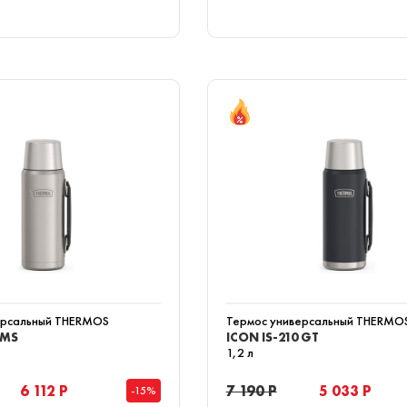
ерсальный THERMOS
Термос универсальный THERMO
 MS
ICON IS-210 GT
1,2 л
6 112 Р
7 190 Р
5 033 Р
-15%