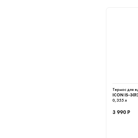
Термос для 
ICON IS-301
0,355 л
3 990 Р