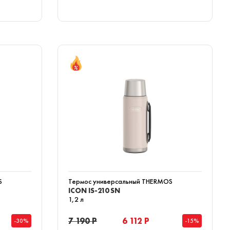
S
Термос универсальный THERMOS
ICON IS-210 SN
1,2 л
7 190 Р
6 112 Р
-30%
-15%