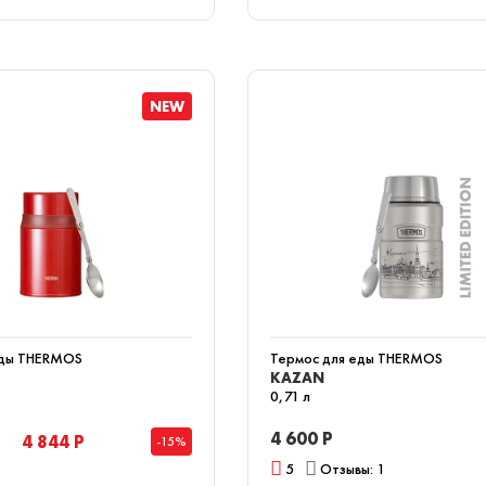
NEW
еды THERMOS
Термос для еды THERMOS
KAZAN
0,71 л
4 600 Р
4 844 Р
-15%
5
Отзывы: 1