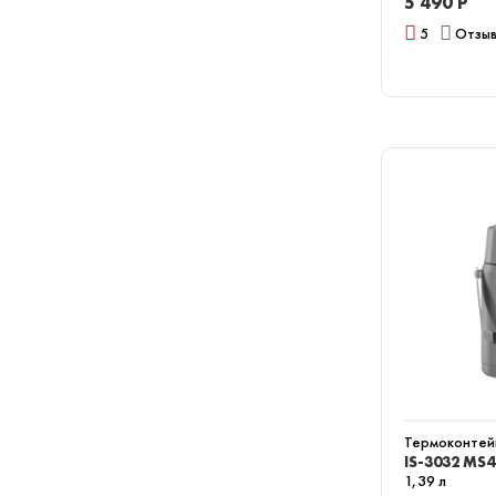
5 490 Р
5
Отзыв
Термоконтейн
IS-3032 MS4
1,39 л