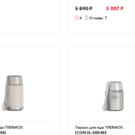
5 890 Р
5 007 Р
4
Отзывы: 7
еды THERMOS
Термос для еды THERMOS
 SN
ICON IS-300 MS