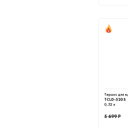
Термос для 
TCLD-520 S
0,52 л
5 699 Р