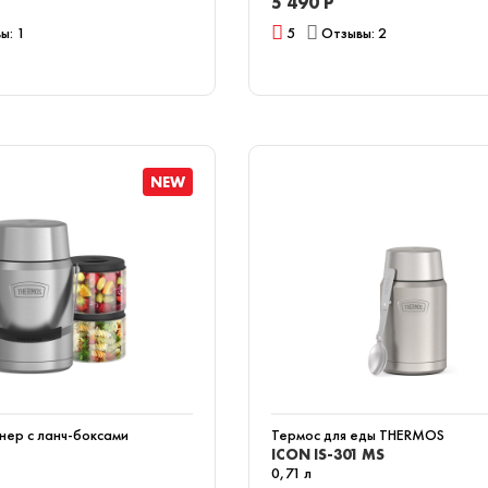
5 490 Р
ы: 1
5
Отзывы: 2
NEW
ер с ланч-боксами
Термос для еды THERMOS
ICON IS-301 MS
0,71 л