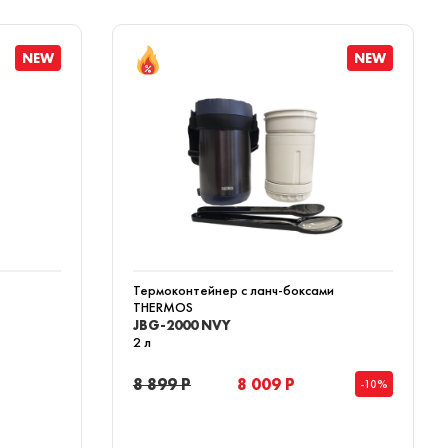
NEW
NEW
Термоконтейнер с ланч-боксами
THERMOS
JBG-2000 NVY
2 л
8 899 Р
8 009 Р
-10%