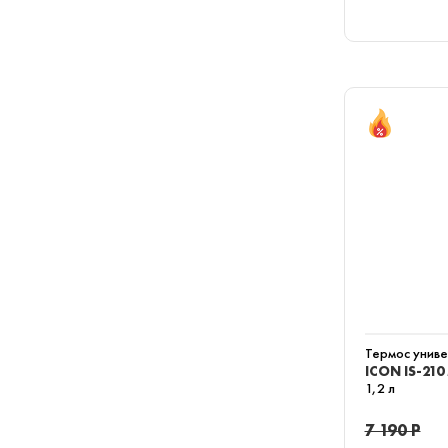
Термос унив
ICON IS-210
1,2 л
7 190 Р