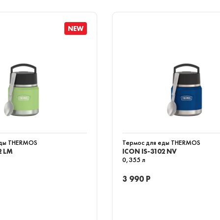
NEW
еды THERMOS
Термос для еды THERMOS
2 LM
ICON IS-3102 NV
0,355 л
3 990 Р