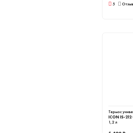
5
Отзыв
Термос унив
ICON IS-212
1,2 л