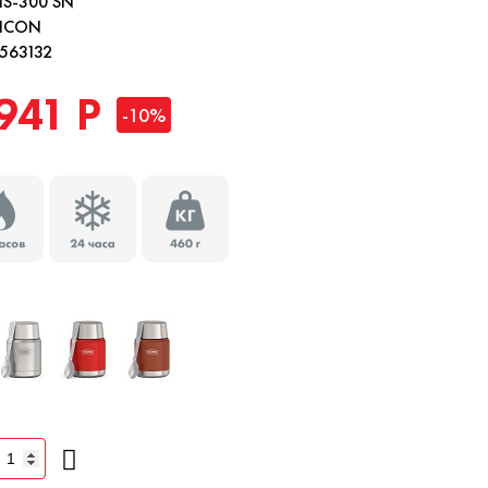
IS-300 SN
ICON
563132
941 Р
-10%