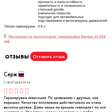
пользоваться даже на ходу – она легко открывается
прочность и износостойкость
герметичность и гигиеничность
простым нажатием на кнопку. При этом верхняя крышка
стильный дизайн
автоматически откидывается на 180 градусов, фиксируется
уникальное покрытие
подходит для автомобильных
и не опрокидывается при питье. Специальное
подстаканников и велосипедных держателей
блокировочное кольцо удерживает крышку в закрытом
Объем термокружки
0,6 л
положении, поэтому термокружку безопасно носить в сумке
или рюкзаке, не опасаясь её открывания от случайного
Инструкция по эксплуатации: термокружка thermos jnl-606
прикосновения. Крышка-пробка полностью разборная, что
smb
позволяет тщательно промыть каждую её деталь.
При большом полезном объеме (600 мл) термокружка весит
ОТЗЫВЫ
Оставить отзыв
всего лишь 240 г, а компактная форма позволяет размещать
её в автомобильных подстаканниках и велосипедных
держателях.
Серж
Покрытие оригинального дымчато-чёрного цвета,
18-07-2025 09:10
устойчивое к истиранию, делает внешний вид термокружки
особенно эффектным.
Термокружка невесомая. По сравнению с другими, как
Стильная, лёгкая и надёжная термокружка
THERMOS
®
перышко. Качество исполнения действительно на очень
JNL
-606
SMB
отличается своей функциональностью – ею
высоком уровне. Даже замок на крышке совпадает по оси
можно пользоваться круглый год: утолить жажду в жару
с надписью. Это такие мелочи, за которые и любят