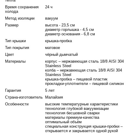
тепла
устойчивых к механическим повреждениям и воздействию
Время сохранения
24 ч
высоких температур. Обеспечивающие герметичность
холода
прокладки и уплотнители – из термостойкого пищевого
Метод изоляции
вакуум
силикона. Термос полностью соответствует
Размер
высота - 23,5 см
Международному стандарту качества
EN12546-1
:2000.
диаметр горлышка - 4,5 см
диаметр основания - 6,8 см
Технология создания глубокого вакуума в межстеночном
Тип крышки
крышка-пробка
пространстве обеспечивает высокие температурные
Тип покрытия
матовое
характеристики изделия: термокружка сохраняет напитки
Цвет
чёрный дымчатый
горячими не менее 12 часов, холодными – в течение суток.
Материалы
корпус – нержавеющая сталь 18/8 AISI 304
Технология бесшовной сварки придает термокружке
Stainless Steel
дополнительную прочность и способствует сохранению
колба – нержавеющая сталь 18/8 AISI 304
вакуума между стенками в течение многих лет.
Stainless Steel
крышка-пробка – пищевой пластик
прокладки-уплотнители – пищевой силикон
Конструкция термоса рассчитана на максимальное
Гарантия
5 лет
теплосбережение и особый комфорт в эксплуатации и
Страна-изготовитель
Малайзия
уходе. Пить из термокружки очень удобно благодаря
наличию поильника плавной формы, а наличие двух
Особенности
высокие температурные характеристики
технология глубокой вакуумизации
отверстий – питьевого и воздушного – позволяет
технология бесшовной сварки
контролировать поток жидкости. Система управления
материалы премиум-качества
оптимальный объём
одной рукой реализована благодаря оригинальным
специальная конструкция крышки-пробки –
механизмам крышки-пробки. Термокружкой можно
открывается и закрывается одной рукой