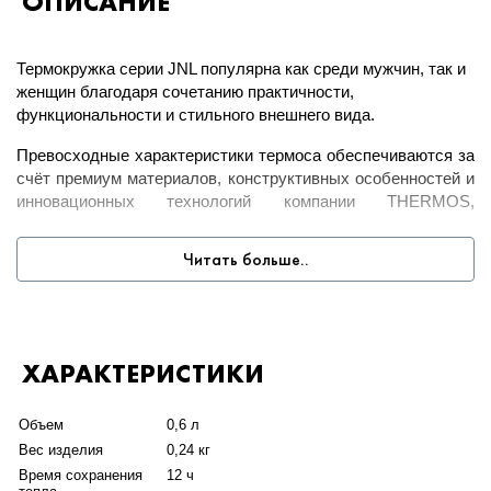
ОПИСАНИЕ
Термокружка серии JNL популярна как среди мужчин, так и
женщин благодаря сочетанию практичности,
функциональности и стильного внешнего вида.
Превосходные характеристики термоса обеспечиваются за
счёт премиум материалов, конструктивных особенностей и
инновационных технологий компании THERMOS,
специализирующейся на производстве изотермической
продукции с 1904 г. Все детали изготовлены из
Читать больше..
экологически чистых, долговечных и безопасных
материалов, которые не впитывают и не выделяют
посторонние запахи, не содержат бисфенол-А (
BPA
free
),
остаются инертными по отношению к содержимому.
Поэтому напитки сохраняются в термокружке не только
ХАРАКТЕРИСТИКИ
горячими или холодными, но и вкусными, и ароматными.
Объем
0,6 л
Колба и корпус производятся из пищевой нержавеющей
стали
18/8
AISI
304
Stainless
Steel
, прочной и термостойкой.
Вес изделия
0,24 кг
Крышка-пробка – из сополимеров нового поколения,
Время сохранения
12 ч