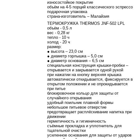
износостойкое покрытие
объём на 4-5 порций классического эспрессо
подарочная упаковка
страна-изготовитель – Малайзия
ТЕРМОКРУЖКА THERMOS JNF-502 LPL
объём - 0,5 л
вес - 0,28 кг
тепло - 10 ч
холод - 20 ч
размер:
● высота – 23,0 см
● диаметр горлышка – 5,0 см
● диаметр основания – 6,5 см
специальная конструкция крышки-пробки –
открывается и закрывается одной рукой
при нажатии на кнопку верхняя крышка
автоматически откидывается, фиксируется в
открытом положении и не опрокидывается
при питье
блокировочное кольцо для защиты от
случайного открывания
удобный поильник плавной формы
небольшое питьевое отверстие
предотвращает расплёскивание напитка при
движении
герметичность и гигиеничность
съёмные прокладка и уплотнитель для
тщательной очистки
усиленное основания для защиты от ударов