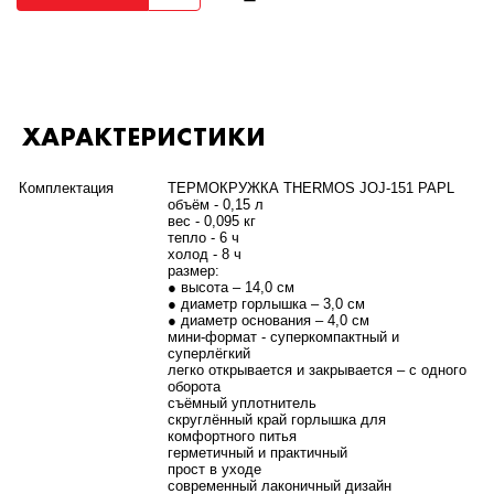
ХАРАКТЕРИСТИКИ
Комплектация
ТЕРМОКРУЖКА THERMOS JOJ-151 PAPL
объём - 0,15 л
вес - 0,095 кг
тепло - 6 ч
холод - 8 ч
размер:
● высота – 14,0 см
● диаметр горлышка – 3,0 см
● диаметр основания – 4,0 см
мини-формат - суперкомпактный и
суперлёгкий
легко открывается и закрывается – с одного
оборота
съёмный уплотнитель
скруглённый край горлышка для
комфортного питья
герметичный и практичный
прост в уходе
современный лаконичный дизайн