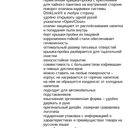
герметичная крышка-пробка с креплением
для чайного пакетика на внутренней стороне
поворот клапана-задвижки системы
DrinkLock® в любую сторону
удобно открывать одной рукой
указатели «Open/Close»
клапан защищает от расплёскивания напитка
и попадания пыли внутрь
борт крышки-пробки из пищевой
коррозионностойкой стали обеспечивает
гигиеничность
оптимальный размер питьевых отверстий
крышка-пробка разбирается для тщательной
очистки
износостойкое покрытие
совместимость с большинством кофемашин
и пивных диспенсеров
можно ставить на любые поверхности –
корпус не нагревается от горячих напитков.
на нём не образуется конденсат от холодных
напитков
подходит для автомобильных
подстаканников
изысканная эргономичная форма – удобно
держать в руке
оригинальный дизайн. лазерная гравировка
логотипа
подарочная упаковка с информацией о
характеристиках и преимуществах товара на
русском языке