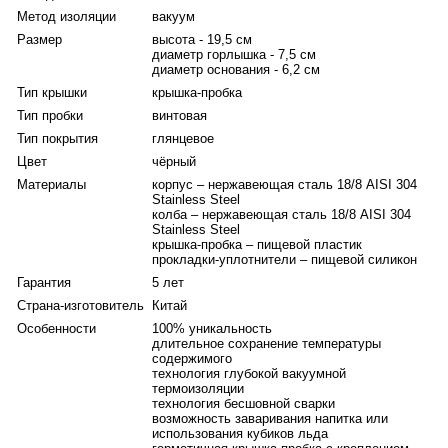
сторону. Положения «открыто» и «закрыто» обозначены
Метод изоляции
вакуум
указателями «open» и «close». Любимый напиток можно
Размер
высота - 19,5 см
заваривать непосредственно в термокружке - на нижней части
диаметр горлышка - 7,5 см
крышки-пробки предусмотрено крепление для чайного
диаметр основания - 6,2 см
пакетика или фильтр-пакета. Верхний борт крышки-пробки
Тип крышки
крышка-пробка
изготовлен из гигиеничной нержавеющей стали, что
Тип пробки
винтовая
значительно увеличивает срок её службы. В жаркое время
Тип покрытия
глянцевое
года напитки дольше останутся холодными и свежими, если в
Цвет
чёрный
термокружку поместить кубики льда - конструкция крышки-
пробки не позволит им выпасть при питье. Крышка-пробка
Материалы
корпус – нержавеющая сталь 18/8 AISI 304
Stainless Steel
полностью разбирается для тщательной очистки.
колба – нержавеющая сталь 18/8 AISI 304
Термокружку удобно держать в руке за счёт эргономичной
Stainless Steel
формы и безопасно носить в сумке или деловом портфеле
крышка-пробка – пищевой пластик
благодаря абсолютной герметичности. Диаметр основания
прокладки-уплотнители – пищевой силикон
позволяет размещать её в автомобильном подстаканнике.
Гарантия
5 лет
Уникальное сочетание инновационных технологий и древнего
Страна-изготовитель
Китай
искусства иконописи делает термокружку «Добрыня Никитич и
Особенности
100% уникальность
Змей Горыныч» не только функциональным предметом и
длительное сохранение температуры
художественным шедевром. Это напоминание о том, что
содержимого
истинная сила всегда сочетается с умом и благородством.
технология глубокой вакуумной
термоизоляции
Эксклюзивное изделие в деревянной шкатулке с
технология бесшовной сварки
сертификатом подлинности станет глубоким по смыслу и
возможность заваривания напитка или
статусным подарком для руководителя, коллеги или человека,
использования кубиков льда
чья сила — в стратегии и мудрости.