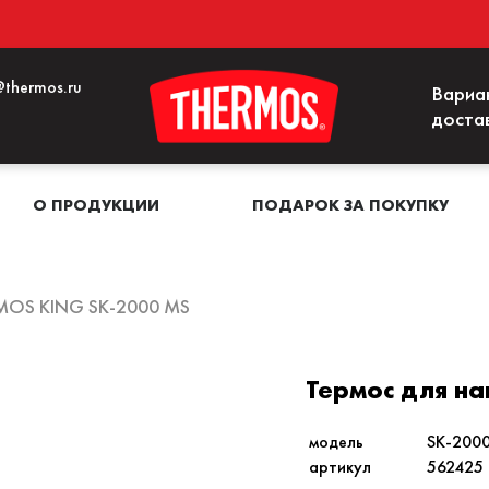
thermos.ru
Вариа
доста
О ПРОДУКЦИИ
ПОДАРОК ЗА ПОКУПКУ
RMOS KING SK-2000 MS
Термос для н
модель
SK-200
артикул
562425