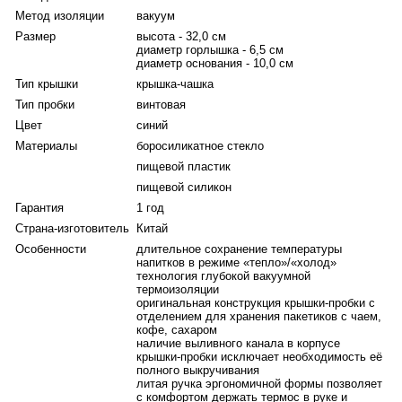
EN12546-1:2000, все материалы экологически чистые, не
Метод изоляции
вакуум
содержат поливинилхлорид (PVC free) и бисфенол-А (BPA
Размер
высота - 32,0 см
free).
диаметр горлышка - 6,5 см
диаметр основания - 10,0 см
Эргономичная литая ручка позволяет с комфортом держать
Тип крышки
крышка-чашка
термос в руках и наливать напиток в крышку-чашку. В
Тип пробки
винтовая
комплект входит дополнительная чашка, которая надёжно
Цвет
синий
крепится сверху основной чашки, одновременной
Материалы
боросиликатное стекло
выполняющей роль крышки.
пищевой пластик
В верхней части винтовой пробки предусмотрено
пищевой силикон
отделение с крышкой для хранения запасных пакетиков с
Гарантия
1 год
чаем, кофе и сахаром. Пробка способствует сохранению
Страна-изготовитель
Китай
температуры содержимого, т.к. в её конструкции
Особенности
длительное сохранение температуры
предусмотрен специальный канал для выливания
напитков в режиме «тепло»/«холод»
жидкости, исключающий необходимость выкручивать
технология глубокой вакуумной
пробку полностью.
термоизоляции
оригинальная конструкция крышки-пробки с
отделением для хранения пакетиков с чаем,
кофе, сахаром
наличие выливного канала в корпусе
крышки-пробки исключает необходимость её
полного выкручивания
литая ручка эргономичной формы позволяет
с комфортом держать термос в руке и