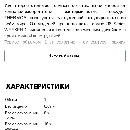
Уже второе столетие термосы со стеклянной колбой от
компании-изобретателя изотермических сосудов
THERMOS пользуются заслуженной популярностью во
всём мире. От моделей прошлого века термос 36 Series
WEEKEND выгодно отличается современным дизайном и
эргономичной конструкцией.
Термос объёмом 1 л сохраняет температуру горячих
напитков более 8 часов, холодных - в течение 18 ч
благодаря специальной запатентованной технологии
Читать больше..
производства стеклянных колб с вакуумной изоляцией
INSULATION THERMOS®. Колба выполнена из стекла,
выдерживающего термические удары как от кипящих
жидкостей, так и от жидкостей, охлажденных до
ХАРАКТЕРИСТИКИ
температуры порога замерзания. Стеклянная колба инертна
по отношению к содержимому, не впитывает посторонние
запахи, проста в уходе, легко моется.
Объем
1 л
Корпус из современного пластика усовершенствован
Вес изделия
0,69 кг
специальной амортизационной конструкцией из
Время сохранения
8 ч
силиконовых уплотнительных колец, которая предохраняет
тепла
колбу от повреждения при случайном ударе. Термос
Время сохранения
18 ч
соответствует Международному стандарту качества
холода