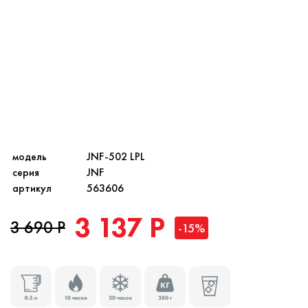
модель
JNF-502 LPL
серия
JNF
артикул
563606
3 137 Р
3 690 Р
-15%