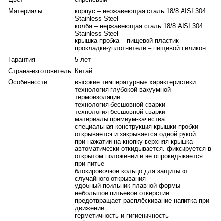
уплотнители из пищевого силикона.
Любители велосипедных прогулок или путешествий на
Материалы
корпус – нержавеющая сталь 18/8 AISI 304
Stainless Steel
автомобиле могут разместить термос в держателях или
колба – нержавеющая сталь 18/8 AISI 304
подстаканниках – размеры термоса это позволяют.
Stainless Steel
Легкий и компактный, комфортный и надежный, стильный и
крышка-пробка – пищевой пластик
современный термос THERMOS® JNF-502 LPL – идеальное
прокладки-уплотнители – пищевой силикон
решение для круглогодичного использования, позволит
Гарантия
5 лет
утолять жажду, где бы вы ни находились – по дороге в офис
Страна-изготовитель
Китай
или домой, на прогулке или в путешествии, на тренировках
Особенности
высокие температурные характеристики
или в компании друзей в минуты отдыха.
технология глубокой вакуумной
термоизоляции
технология бесшовной сварки
технология бесшовной сварки
материалы премиум-качества
специальная конструкция крышки-пробки –
открывается и закрывается одной рукой
при нажатии на кнопку верхняя крышка
автоматически откидывается. фиксируется в
открытом положении и не опрокидывается
при питье
блокировочное кольцо для защиты от
случайного открывания
удобный поильник плавной формы
небольшое питьевое отверстие
предотвращает расплёскивание напитка при
движении
герметичность и гигиеничность