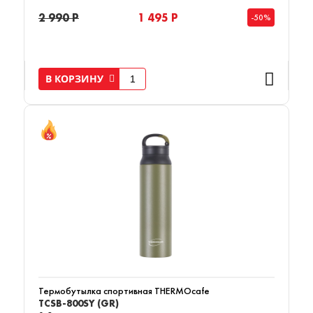
2 990 Р
1 495 Р
-50%
В КОРЗИНУ
Термобутылка спортивная THERMOcafe
TCSB-800SY (GR)