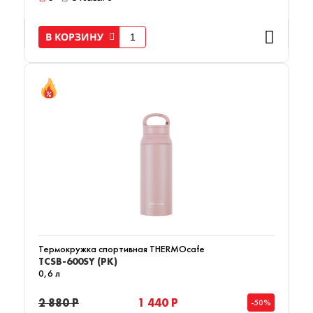
В КОРЗИНУ
Термокружка спортивная THERMOcafe
TCSB-600SY (PK)
0,6 л
2 880 Р
1 440 Р
-50%