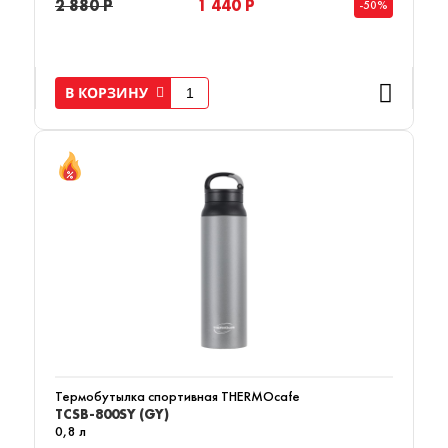
2 880 Р
1 440 Р
-50%
В КОРЗИНУ
Термобутылка спортивная THERMOcafe
TCSB-800SY (GY)
0,8 л