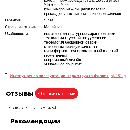
колба – нержавеющая сталь 18/8 AISI 304
из пищевой нержавеющей стали, химически инертной
Stainless Steel
крышка-пробка – пищевой пластик
по отношению к содержимому, поэтому напиток внутри
прокладки-уплотнители – пищевой силикон
сохраняет свой первоначальный аромат.
Гарантия
5 лет
Компактный термос, который весит всего лишь 105 г,
Страна-изготовитель
Малайзия
легко поместится в карман пиджака или в самую
Особенности
высокие температурные характеристики
технология глубокой вакуумизации
изящную дамскую сумочку.
технология бесшовной сварки
материалы премиум-качества
Оригинальный внешний вид изделия подчёркивает
мини-формат - суперкомпактный и лёгкий
герметичный
износостойкое матовое покрытие пастельного оттенка
современный дизайн
цвета весенней травы.
уникальное покрытие
Инструкция по эксплуатации: термокружка thermos joj-181 g
ОТЗЫВЫ
Оставить отзыв
Оставьте отзыв первым!
Рекомендации