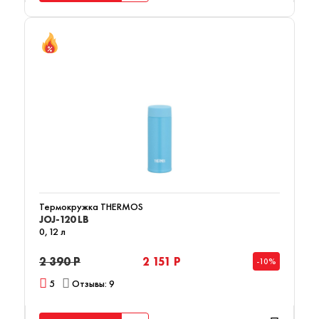
Термокружка THERMOS
JOJ-120 LB
0,12 л
2 390 Р
2 151 Р
-10%
5
Отзывы: 9