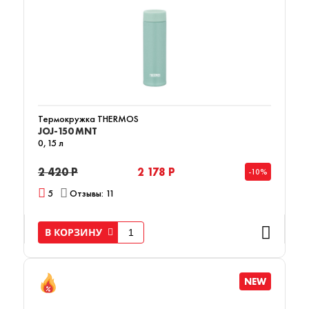
Термокружка THERMOS
JOJ-150 MNT
0,15 л
2 420 Р
2 178 Р
-10%
5
Отзывы: 11
В КОРЗИНУ
NEW