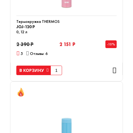
Термокружка THERMOS
JOJ-120 P
0,12 л
2 390 Р
2 151 Р
-10%
5
Отзывы: 6
В КОРЗИНУ