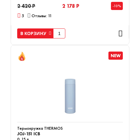
2 420 Р
2 178 Р
-10%
5
Отзывы: 11
В КОРЗИНУ
NEW
Термокружка THERMOS
JOJ-151 ICB
0,15 л