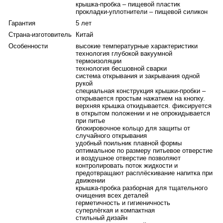
корпусу пробки. Чтобы открыть термокружку, достаточно
крышка-пробка – пищевой пластик
лёгкого нажатия на кнопку, при этом крышка автоматически
прокладки-уплотнители – пищевой силикон
откидывается на 190 градусов, фиксируется в открытом
Гарантия
5 лет
положении и не опрокидывается при питье. В закрытом
Страна-изготовитель
Китай
положении крышка дополнительно фиксируется специальным
Особенности
высокие температурные характеристики
блокировочным кольцом во избежание случайного
технология глубокой вакуумной
открывания. Крышка-пробка разбирается, чтобы можно было
термоизоляции
тщательно вымыть все детали.
технология бесшовной сварки
система открывания и закрывания одной
Инновационная технология создания глубокого вакуума в
рукой
межстеночном пространстве термоса, разработанная
специальная конструкция крышки-пробки –
производителем, обеспечивает сохранение напитков
открывается простым нажатием на кнопку.
горячими или холодными длительное время. За счет
верхняя крышка откидывается. фиксируется
в открытом положении и не опрокидывается
вакуумной термоизоляции стальной корпус никогда не
при питье
нагреется от горячих напитков, поэтому термокружку
блокировочное кольцо для защиты от
комфортно держать в руке без опасений обжечься.
случайного открывания
Стильный дизайн термокружки дополняет матовое покрытие
удобный поильник плавной формы
оптимальное по размеру питьевое отверстие
песочного цвета, отличающееся устойчивостью к истираниям.
и воздушное отверстие позволяют
Лёгкий и компактный, комфортный и надёжный, стильный и
контролировать поток жидкости и
современный термос JOK-500 SDBE – идеальное решение
предотвращают расплёскивание напитка при
движении
для повседневного использования, позволит утолять жажду,
крышка-пробка разборная для тщательного
где бы вы ни находились – по дороге в офис или домой, на
очищения всех деталей
прогулке или в путешествии, на тренировках или в компании
герметичность и гигиеничность
друзей в минуты отдыха.
суперлёгкая и компактная
стильный дизайн