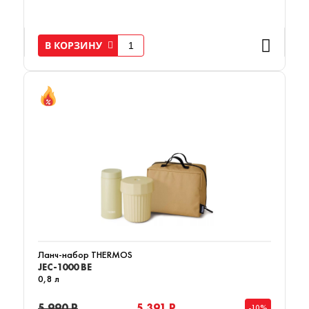
В КОРЗИНУ
Ланч-набор THERMOS
JEC-1000 BE
0,8 л
5 990 Р
5 391 Р
-10%