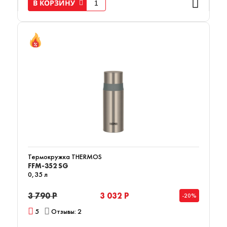
В КОРЗИНУ
Термокружка THERMOS
FFM-352 SG
0,35 л
3 790 Р
3 032 Р
-20%
5
Отзывы: 2