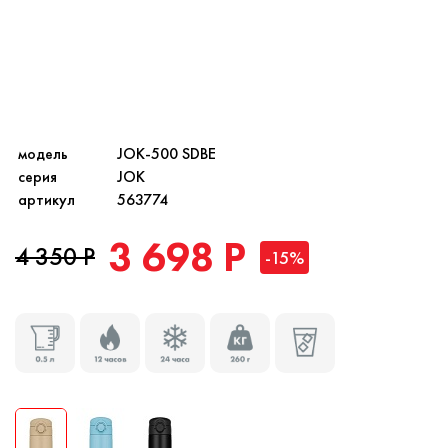
модель
JOK-500 SDBE
серия
JOK
артикул
563774
3 698 Р
4 350 Р
-15%