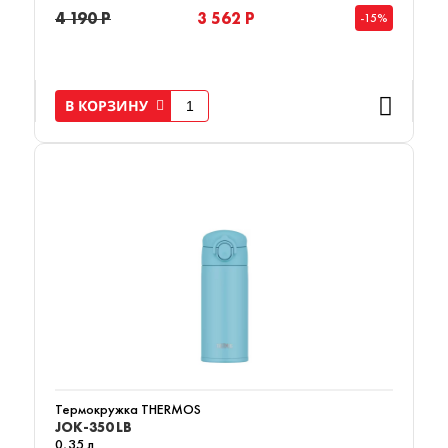
4 190 Р
3 562 Р
-15%
В КОРЗИНУ
Термокружка THERMOS
JOK-350 LB
0,35 л