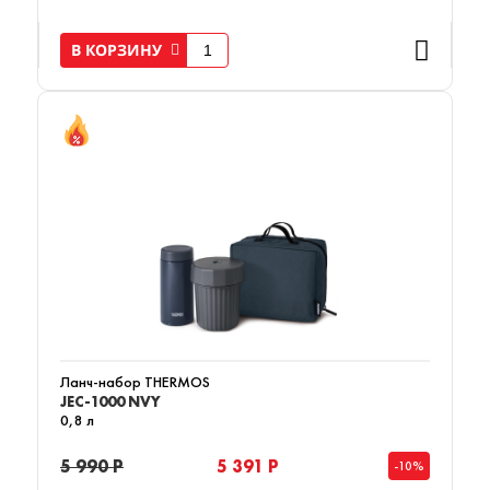
В КОРЗИНУ
Ланч-набор THERMOS
JEC-1000 NVY
0,8 л
5 990 Р
5 391 Р
-10%