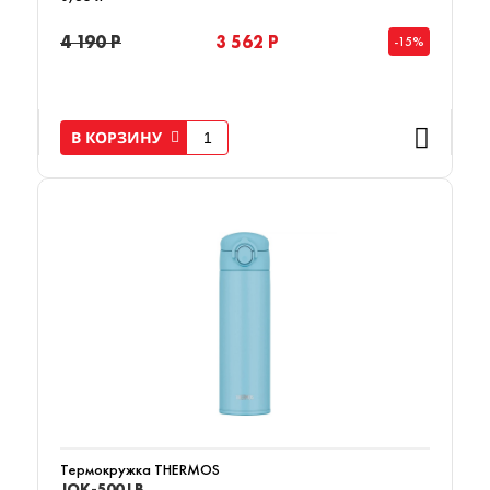
4 190 Р
3 562 Р
-15%
В КОРЗИНУ
Термокружка THERMOS
JOK-500 LB