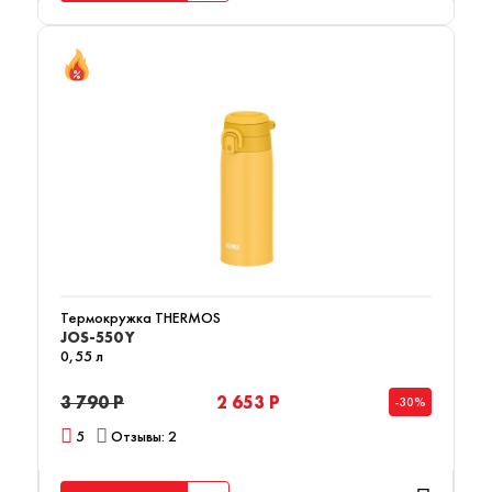
Термокружка THERMOS
JOS-550 Y
0,55 л
3 790 Р
2 653 Р
-30%
5
Отзывы: 2