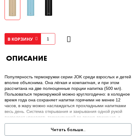
В КОРЗИНУ
ОПИСАНИЕ
Популярность термокружки серии JOK среди взрослых и детей
вполне объяснима. Она лёгкая и компактная, и при этом
рассчитана на две полноценные порции напитка (500 мл).
Пользоваться термокружкой можно круглогодично: в холодное
время года она сохраняет напитки горячими не менее 12
часов, в жару можно наслаждаться прохладными напитками
весь день. Система открывания и закрывания одной рукой
позволяет управлять термокружкой во время движения, а
благодаря компактным размерам её легко носить с собой, во
время поездки поставить в автомобильный подстаканник, на
Читать больше..
прогулке разместить в велосипедном держателе, и даже в