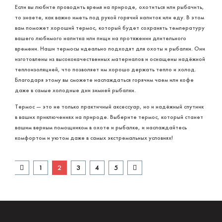
Если вы любите проводить время на природе, охотиться или рыбачить,
то знаете, как важно иметь под рукой горячий напиток или еду. В этом
вам поможет хороший термос, который будет сохранять температуру
вашего любимого напитка или пищи на протяжении длительного
времени. Наши термосы идеально подходят для охоты и рыбалки. Они
изготовлены из высококачественных материалов и оснащены надёжной
теплоизоляцией, что позволяет им хорошо держать тепло и холод.
Благодаря этому вы сможете наслаждаться горячим чаем или кофе
даже в самые холодные дни зимней рыбалки.
Термос — это не только практичный аксессуар, но и надёжный спутник
в ваших приключениях на природе. Выберите термос, который станет
вашим верным помощником в охоте и рыбалке, и наслаждайтесь
комфортом и уютом даже в самых экстремальных условиях!
1
2
3
4
5