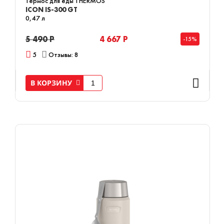
Термос для еды THERMOS
ICON IS-300 GT
0,47 л
5 490 Р
4 667 Р
-15%
5
Отзывы: 8
В КОРЗИНУ